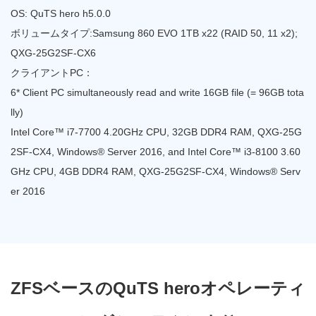
OS: QuTS hero h5.0.0
ボリュームタイプ:Samsung 860 EVO 1TB x22 (RAID 50, 11 x2);
QXG-25G2SF-CX6
クライアントPC：
6* Client PC simultaneously read and write 16GB file (= 96GB tota
lly)
Intel Core™ i7-7700 4.20GHz CPU, 32GB DDR4 RAM, QXG-25G
2SF-CX4, Windows® Server 2016, and Intel Core™ i3-8100 3.60
GHz CPU, 4GB DDR4 RAM, QXG-25G2SF-CX4, Windows® Serv
er 2016
ZFSベースのQuTS heroオペレーティ