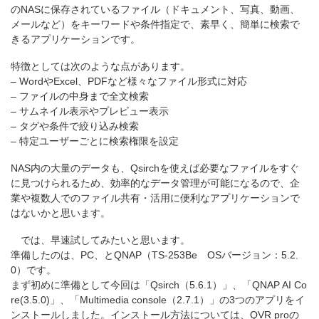
のNASに保存されているファイル（ドキュメント、写真、動画、
メールなど）をキーワードや条件指定で、素早く、簡単に検索で
きるアプリケーションです。
特徴としては次のような点があります。
– WordやExcel、PDFなど様々なファイル形式に対応
– ファイルの中身まで全文検索
– サムネイル表示やプレビュー表示
– タグや条件で絞り込み検索
– 特定ユーザーごとに検索権限を設定
NAS内の大量のデータも、Qsirchを使えば必要なファイルをすぐ
に見つけられるため、効率的なデータ管理が可能になるので、企
業や複数人でのファイル共有・活用に便利なアプリケーションで
はないかと思います。
では、早速試してみたいと思います。
準備したのは、PC、とQNAP（TS-253Be OSバージョン：5.2.
0）です。
まず初めに準備として今回は「Qsirch（5.6.1）」、「QNAP AI Co
re(3.5.0)」、「Multimedia console（2.7.1）」の3つのアプリをイ
ンストールしました。インストール方法については、QVR proの