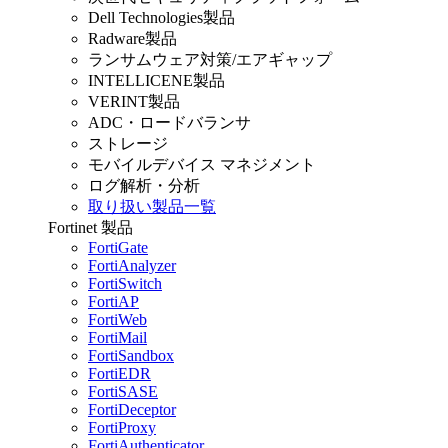
Dell Technologies製品
Radware製品
ランサムウェア対策/エアギャップ
INTELLICENE製品
VERINT製品
ADC・ロードバランサ
ストレージ
モバイルデバイス マネジメント
ログ解析・分析
取り扱い製品一覧
Fortinet 製品
FortiGate
FortiAnalyzer
FortiSwitch
FortiAP
FortiWeb
FortiMail
FortiSandbox
FortiEDR
FortiSASE
FortiDeceptor
FortiProxy
FortiAuthenticator