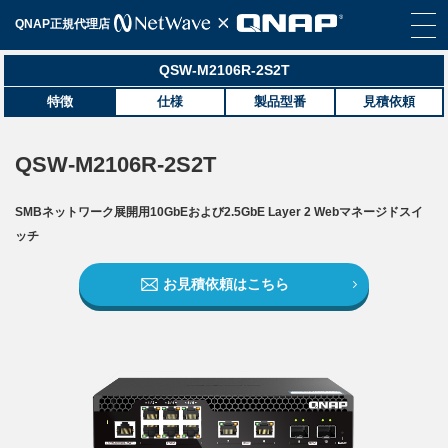
QNAP正規代理店
QSW-M2106R-2S2T
特徴
仕様
製品型番
見積依頼
QSW-M2106R-2S2T
SMBネットワーク展開用10GbEおよび2.5GbE Layer 2 Webマネージドスイ
ッチ
お見積依頼はこちら